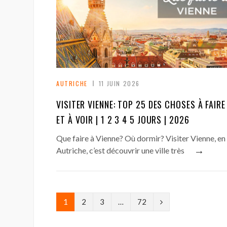
AUTRICHE
11 JUIN 2026
VISITER VIENNE: TOP 25 DES CHOSES À FAIRE
ET À VOIR | 1 2 3 4 5 JOURS | 2026
Que faire à Vienne? Où dormir? Visiter Vienne, en
→
Autriche, c’est découvrir une ville très
N
1
2
3
…
72
e