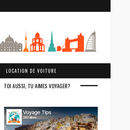
S
e
a
r
c
h
LOCATION DE VOITURE
TOI AUSSI, TU AIMES VOYAGER?