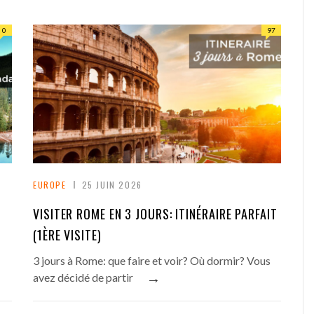
o
g
0
97
l
e
+
EUROPE
25 JUIN 2026
VISITER ROME EN 3 JOURS: ITINÉRAIRE PARFAIT
(1ÈRE VISITE)
3 jours à Rome: que faire et voir? Où dormir? Vous
→
avez décidé de partir