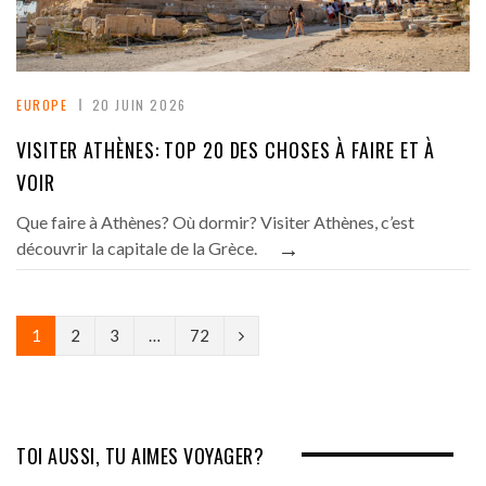
EUROPE
20 JUIN 2026
VISITER ATHÈNES: TOP 20 DES CHOSES À FAIRE ET À
VOIR
Que faire à Athènes? Où dormir? Visiter Athènes, c’est
→
découvrir la capitale de la Grèce.
N
1
2
3
…
72
e
x
t
TOI AUSSI, TU AIMES VOYAGER?