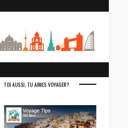
S
e
a
r
c
h
TOI AUSSI, TU AIMES VOYAGER?