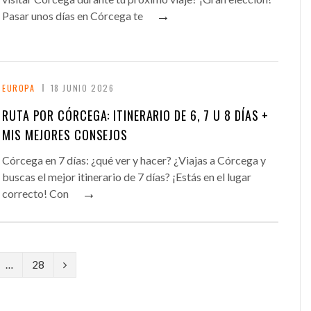
→
Pasar unos días en Córcega te
EUROPA
18 JUNIO 2026
RUTA POR CÓRCEGA: ITINERARIO DE 6, 7 U 8 DÍAS +
MIS MEJORES CONSEJOS
Córcega en 7 días: ¿qué ver y hacer? ¿Viajas a Córcega y
buscas el mejor itinerario de 7 días? ¡Estás en el lugar
→
correcto! Con
N
…
28
e