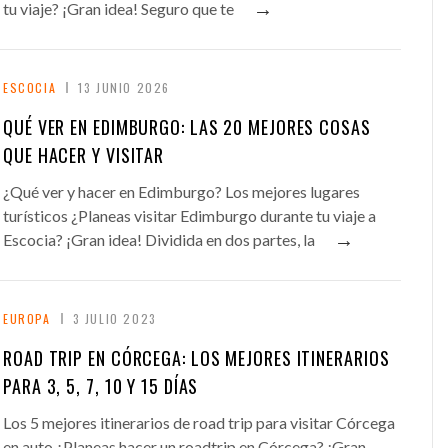
→
tu viaje? ¡Gran idea! Seguro que te
ESCOCIA
13 JUNIO 2026
QUÉ VER EN EDIMBURGO: LAS 20 MEJORES COSAS
QUE HACER Y VISITAR
¿Qué ver y hacer en Edimburgo? Los mejores lugares
turísticos ¿Planeas visitar Edimburgo durante tu viaje a
→
Escocia? ¡Gran idea! Dividida en dos partes, la
EUROPA
3 JULIO 2023
ROAD TRIP EN CÓRCEGA: LOS MEJORES ITINERARIOS
PARA 3, 5, 7, 10 Y 15 DÍAS
Los 5 mejores itinerarios de road trip para visitar Córcega
en auto ¿Planeas hacer un roadtrip en Córcega? ¡Gran