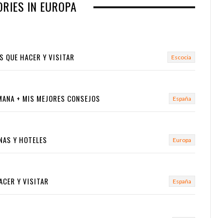
x
RIES IN EUROPA
t
AS QUE HACER Y VISITAR
Escocia
SEMANA + MIS MEJORES CONSEJOS
España
NAS Y HOTELES
Europa
ACER Y VISITAR
España