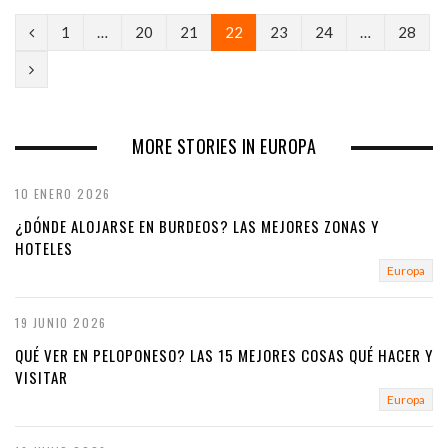
P
1
…
20
21
22
23
24
…
28
r
N
e
e
v
x
MORE STORIES IN EUROPA
i
t
10 ENERO 2026
o
¿DÓNDE ALOJARSE EN BURDEOS? LAS MEJORES ZONAS Y
u
HOTELES
Europa
s
19 JUNIO 2026
QUÉ VER EN PELOPONESO? LAS 15 MEJORES COSAS QUÉ HACER Y
VISITAR
Europa