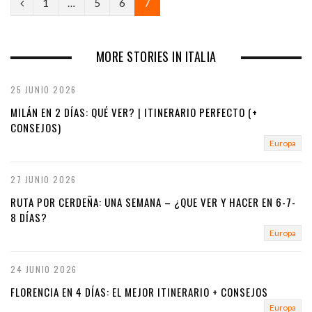
P
1
…
5
6
7
r
e
MORE STORIES IN ITALIA
v
25 JUNIO 2026
i
MILÁN EN 2 DÍAS: QUÉ VER? | ITINERARIO PERFECTO (+
o
CONSEJOS)
Europa
u
s
27 JUNIO 2026
RUTA POR CERDEÑA: UNA SEMANA – ¿QUE VER Y HACER EN 6-7-
8 DÍAS?
Europa
24 JUNIO 2026
FLORENCIA EN 4 DÍAS: EL MEJOR ITINERARIO + CONSEJOS
Europa