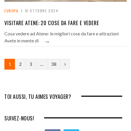
EUROPA
16 OTTOBRE 2024
VISITARE ATENE: 20 COSE DA FARE E VEDERE
Cosa vedere ad Atene: le migliori cose da fare e attrazioni
→
Avete in mente di
N
1
2
3
…
38
e
x
t
TOI AUSSI, TU AIMES VOYAGER?
SUIVEZ-NOUS!