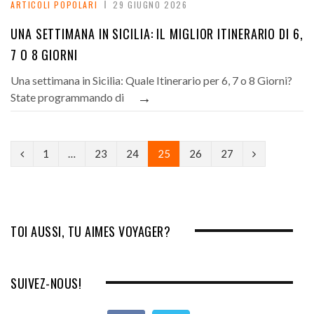
ARTICOLI POPOLARI
29 GIUGNO 2026
UNA SETTIMANA IN SICILIA: IL MIGLIOR ITINERARIO DI 6,
7 O 8 GIORNI
Una settimana in Sicilia: Quale Itinerario per 6, 7 o 8 Giorni?
→
State programmando di
P
N
1
…
23
24
25
26
27
r
e
e
x
v
t
TOI AUSSI, TU AIMES VOYAGER?
i
o
SUIVEZ-NOUS!
u