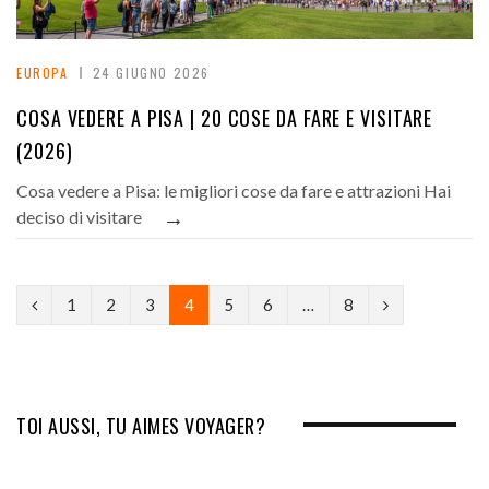
EUROPA
24 GIUGNO 2026
COSA VEDERE A PISA | 20 COSE DA FARE E VISITARE
(2026)
Cosa vedere a Pisa: le migliori cose da fare e attrazioni Hai
→
deciso di visitare
P
N
1
2
3
4
5
6
…
8
r
e
e
x
v
t
TOI AUSSI, TU AIMES VOYAGER?
i