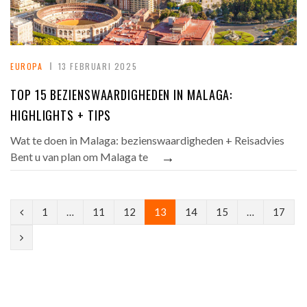
EUROPA
13 FEBRUARI 2025
TOP 15 BEZIENSWAARDIGHEDEN IN MALAGA:
HIGHLIGHTS + TIPS
Wat te doen in Malaga: bezienswaardigheden + Reisadvies
→
Bent u van plan om Malaga te
P
1
…
11
12
13
14
15
…
17
r
N
e
e
v
x