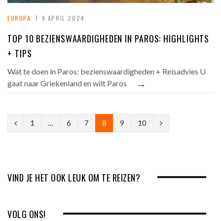
EUROPA
9 APRIL 2024
TOP 10 BEZIENSWAARDIGHEDEN IN PAROS: HIGHLIGHTS
+ TIPS
Wat te doen in Paros: bezienswaardigheden + Reisadvies U
→
gaat naar Griekenland en wilt Paros
P
N
1
…
6
7
8
9
10
r
e
e
x
v
t
VIND JE HET OOK LEUK OM TE REIZEN?
i
o
VOLG ONS!