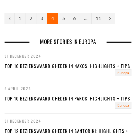
P
N
1
2
3
4
5
6
…
11
r
e
e
x
MORE STORIES IN EUROPA
v
t
31 DECEMBER 2024
i
TOP 10 BEZIENSWAARDIGHEDEN IN NAXOS: HIGHLIGHTS + TIPS
o
Europa
u
9 APRIL 2024
s
TOP 10 BEZIENSWAARDIGHEDEN IN PAROS: HIGHLIGHTS + TIPS
Europa
31 DECEMBER 2024
TOP 12 BEZIENSWAARDIGHEDEN IN SANTORINI: HIGHLIGHTS +