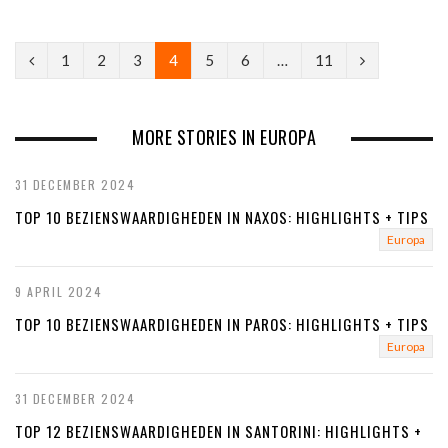
P
N
1
2
3
4
5
6
…
11
r
e
e
x
MORE STORIES IN EUROPA
v
t
31 DECEMBER 2024
i
TOP 10 BEZIENSWAARDIGHEDEN IN NAXOS: HIGHLIGHTS + TIPS
o
Europa
u
9 APRIL 2024
s
TOP 10 BEZIENSWAARDIGHEDEN IN PAROS: HIGHLIGHTS + TIPS
Europa
31 DECEMBER 2024
TOP 12 BEZIENSWAARDIGHEDEN IN SANTORINI: HIGHLIGHTS +