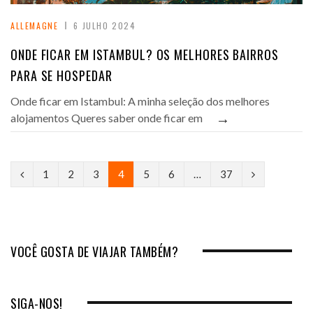
ALLEMAGNE
6 JULHO 2024
ONDE FICAR EM ISTAMBUL? OS MELHORES BAIRROS
PARA SE HOSPEDAR
Onde ficar em Istambul: A minha seleção dos melhores
→
alojamentos Queres saber onde ficar em
P
N
1
2
3
4
5
6
…
37
r
e
e
x
v
t
VOCÊ GOSTA DE VIAJAR TAMBÉM?
i
o
SIGA-NOS!