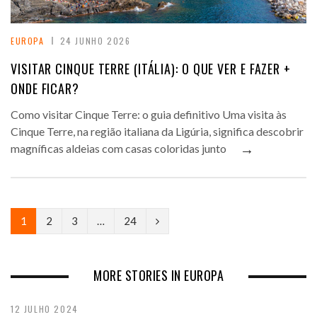
EUROPA
24 JUNHO 2026
VISITAR CINQUE TERRE (ITÁLIA): O QUE VER E FAZER +
ONDE FICAR?
Como visitar Cinque Terre: o guia definitivo Uma visita às
Cinque Terre, na região italiana da Ligúria, significa descobrir
→
magníficas aldeias com casas coloridas junto
N
1
2
3
…
24
e
x
MORE STORIES IN EUROPA
t
12 JULHO 2024