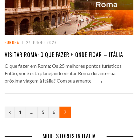
EUROPA
24 JUNHO 2026
VISITAR ROMA: O QUE FAZER + ONDE FICAR – ITÁLIA
O que fazer em Roma: Os 25 melhores pontos turísticos
Então, você está planejando visitar Roma durante sua
→
próxima viagem à Itália? Com sua amante
P
1
…
5
6
7
r
e
MORE STORIES IN ITÁLIA