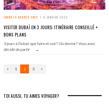
EMIRATS ARABES UNIS
8 JANVIER 2022
VISITER DUBAÏ EN 3 JOURS: ITINÉRAIRE CONSEILLÉ +
BONS PLANS
3 jours à Dubaï: que faire et voir? Où dormir? Vous avez
→
décidé de partir
P
N
1
2
3
r
e
e
x
v
t
TOI AUSSI, TU AIMES VOYAGER?
i