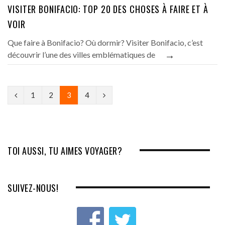
VISITER BONIFACIO: TOP 20 DES CHOSES À FAIRE ET À
VOIR
Que faire à Bonifacio? Où dormir? Visiter Bonifacio, c’est
→
découvrir l’une des villes emblématiques de
P
N
1
2
3
4
r
e
e
x
v
t
TOI AUSSI, TU AIMES VOYAGER?
i
o
SUIVEZ-NOUS!
u
s