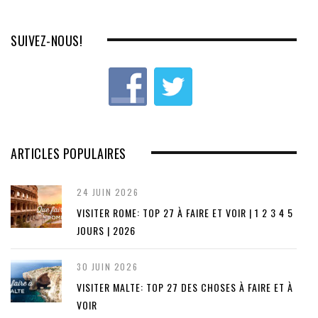
o
u
SUIVEZ-NOUS!
s
ARTICLES POPULAIRES
24 JUIN 2026
VISITER ROME: TOP 27 À FAIRE ET VOIR | 1 2 3 4 5
JOURS | 2026
30 JUIN 2026
VISITER MALTE: TOP 27 DES CHOSES À FAIRE ET À
VOIR