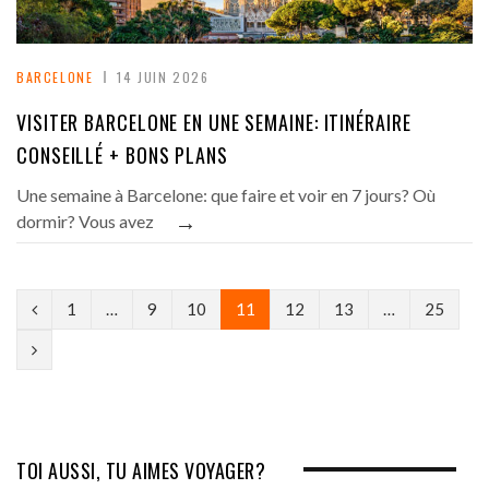
BARCELONE
14 JUIN 2026
VISITER BARCELONE EN UNE SEMAINE: ITINÉRAIRE
CONSEILLÉ + BONS PLANS
Une semaine à Barcelone: que faire et voir en 7 jours? Où
→
dormir? Vous avez
P
1
…
9
10
11
12
13
…
25
r
N
e
e
v
x
i
t
TOI AUSSI, TU AIMES VOYAGER?