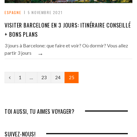
ESPAGNE
5 NOVEMBRE 2021
VISITER BARCELONE EN 3 JOURS: ITINÉRAIRE CONSEILLÉ
+ BONS PLANS
3 jours à Barcelone: que faire et voir? Où dormir? Vous allez
→
partir 3 jours
P
1
…
23
24
25
r
e
v
TOI AUSSI, TU AIMES VOYAGER?
i
o
SUIVEZ-NOUS!