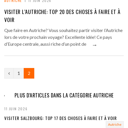
AUTRICHE
11 JUIN 2026
VISITER L’AUTRICHE: TOP 20 DES CHOSES À FAIRE ET À
VOIR
Que faire en Autriche? Vous souhaitez partir visiter l’Autriche
lors de votre prochain voyage? Excellente idée! Ce pays
→
d’Europe centrale, aussi riche d’un point de
P
1
2
r
e
PLUS D'ARTICLES DANS LA CATÉGORIE AUTRICHE
v
11 JUIN 2026
i
VISITER SALZBOURG: TOP 17 DES CHOSES À FAIRE ET À VOIR
o
Autriche