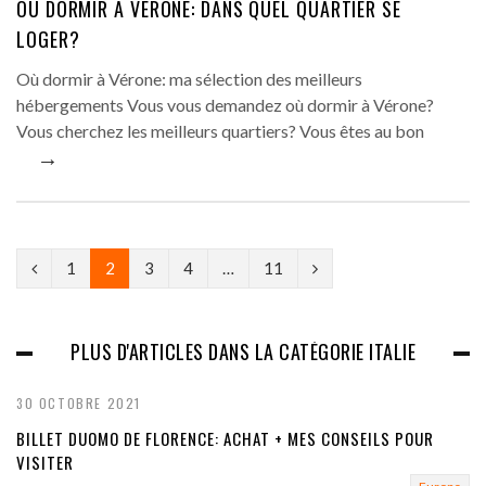
OÙ DORMIR À VÉRONE: DANS QUEL QUARTIER SE
LOGER?
Où dormir à Vérone: ma sélection des meilleurs
hébergements Vous vous demandez où dormir à Vérone?
Vous cherchez les meilleurs quartiers? Vous êtes au bon
→
P
N
1
2
3
4
…
11
r
e
e
x
PLUS D'ARTICLES DANS LA CATÉGORIE ITALIE
v
t
30 OCTOBRE 2021
i
BILLET DUOMO DE FLORENCE: ACHAT + MES CONSEILS POUR
o
VISITER