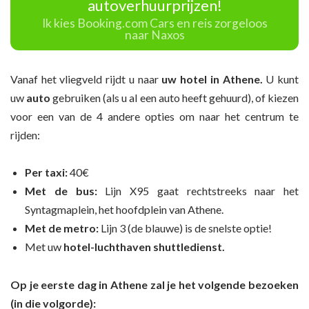
autoverhuurprijzen!
Ik kies Booking.com Cars en reis zorgeloos
naar Naxos
Vanaf het vliegveld rijdt u naar
uw hotel in Athene.
U kunt
uw
auto
gebruiken (als u al een auto heeft gehuurd), of kiezen
voor een van de 4 andere opties om naar het centrum te
rijden:
Per taxi:
40€
Met de bus:
Lijn X95 gaat rechtstreeks naar het
Syntagmaplein, het hoofdplein van Athene.
Met de metro:
Lijn 3 (de blauwe) is de snelste optie!
Met uw
hotel-luchthaven shuttledienst.
Op je eerste dag in Athene zal je het volgende bezoeken
(in die volgorde):