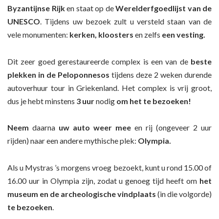
Byzantijnse Rijk
en staat op de
Werelderfgoedlijst van de
UNESCO
. Tijdens uw bezoek zult u versteld staan van de
vele monumenten:
kerken, kloosters
en zelfs
een vesting.
Dit zeer goed gerestaureerde complex is een van de
beste
plekken in de Peloponnesos
tijdens deze 2 weken durende
autoverhuur tour in Griekenland. Het complex is vrij groot,
dus je hebt minstens
3 uur
nodig
om het te bezoeken!
Neem
daarna
uw auto weer
mee
en rij (ongeveer 2 uur
rijden) naar een andere mythische plek:
Olympia.
Als u Mystras ’s morgens vroeg bezoekt, kunt u rond 15.00 of
16.00 uur in Olympia zijn, zodat u genoeg tijd heeft om
het
museum en de archeologische vindplaats
(in die volgorde)
te bezoeken
.