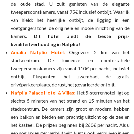
de oude stad. U zult genieten van de elegante
tweepersoonskamers, vanaf 75€ inclusief ontbijt. Waar ik
van hield: het heerlijke ontbijt, de ligging in een
voetgangerszone, de originele en mooie inrichting van de
kamers.
Dit hotel biedt de beste prijs-
kwaliteitverhouding in Nafplio!
Amalia Nafplio Hotel:
Ongeveer 2 km van het
stadscentrum. De luxueuze en comfortabele
tweepersoonskamers zijn vanaf 110€ per nacht, inclusief
ontbijt. Pluspunten: het zwembad, de gratis
privéparkeerplaats, de rust, het gevarieerde ontbijt.
Nafplia Palace Hotel & Villas:
Het 5-sterrenhotel ligt op
slechts 5 minuten van het strand en 15 minuten van het
stadscentrum. De kamers zijn groot en modern, hebben
een balkon en bieden een prachtig uitzicht op de zee en
het kasteel. De prijzen beginnen bij 260€ per nacht. Als u
een nog luxueuzer verblijf wilt, kunt u ook verblijven in een