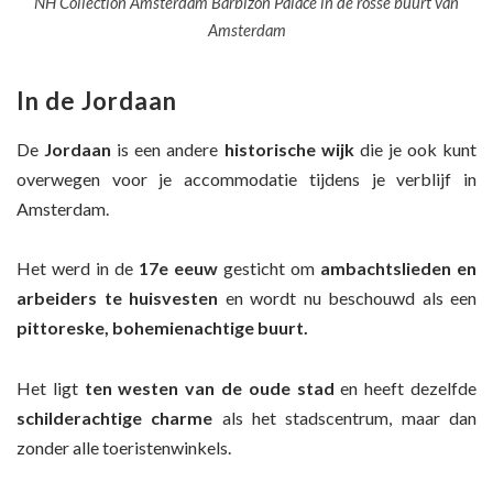
NH Collection Amsterdam Barbizon Palace in de rosse buurt van
Amsterdam
In de Jordaan
De
Jordaan
is een andere
historische wijk
die je ook kunt
overwegen voor je accommodatie tijdens je verblijf in
Amsterdam.
Het werd in de
17e eeuw
gesticht om
ambachtslieden en
arbeiders te huisvesten
en wordt nu beschouwd als een
pittoreske, bohemienachtige buurt.
Het ligt
ten westen van de oude stad
en heeft dezelfde
schilderachtige charme
als het stadscentrum, maar dan
zonder alle toeristenwinkels.