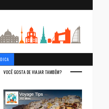
S
e
a
r
c
h
 DICA
VOCÊ GOSTA DE VIAJAR TAMBÉM?