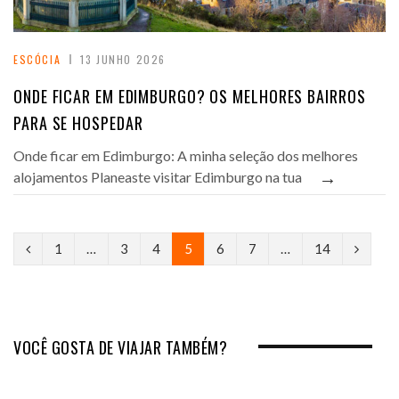
ESCÓCIA
13 JUNHO 2026
ONDE FICAR EM EDIMBURGO? OS MELHORES BAIRROS
PARA SE HOSPEDAR
Onde ficar em Edimburgo: A minha seleção dos melhores
→
alojamentos Planeaste visitar Edimburgo na tua
P
N
1
…
3
4
5
6
7
…
14
r
e
e
x
v
t
VOCÊ GOSTA DE VIAJAR TAMBÉM?
i