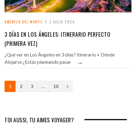
AMÉRICA DEL NORTE
3 JULIO 2026
3 DÍAS EN LOS ÁNGELES: ITINERARIO PERFECTO
(PRIMERA VEZ)
¿Qué ver en Los Ángeles en 3 días? Itinerario + Dónde
→
Alojarse ¿Estás planeando pasar
N
1
2
3
…
10
e
x
t
TOI AUSSI, TU AIMES VOYAGER?