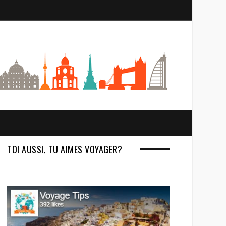
S
e
a
r
c
h
TOI AUSSI, TU AIMES VOYAGER?