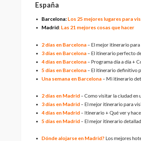
España
Barcelona:
Los 25 mejores lugares para vis
Madrid
: Las 21 mejores cosas que hacer
2 días en Barcelona
– El mejor itinerario para
3 días en Barcelona
– El itinerario perfecto d
4 días en Barcelona
– Programa día a día + C
5 días en Barcelona
– El itinerario definitivo 
Una semana en Barcelona
– Mi itinerario de
2 días en Madrid
– Como visitar la ciudad en 
3 días en Madrid
– El mejor itinerario para vis
4 días en Madrid
– Itinerario + Qué ver y hac
5 días en Madrid
– El mejor itinerario detallad
Dónde alojarse en Madrid?
Los mejores hote