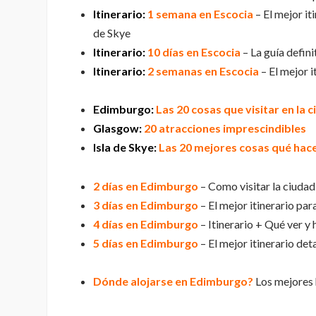
Itinerario:
1 semana en Escocia
– El mejor it
de Skye
Itinerario:
10 días en Escocia
– La guía defini
Itinerario:
2 semanas en Escocia
– El mejor i
Edimburgo:
Las 20 cosas que visitar en la 
Glasgow:
20 atracciones imprescindibles
Isla de Skye:
Las 20 mejores cosas qué hac
2 días en Edimburgo
– Como visitar la ciudad
3 días en Edimburgo
– El mejor itinerario par
4 días en Edimburgo
– Itinerario + Qué ver y
5 días en Edimburgo
– El mejor itinerario deta
Dónde alojarse en Edimburgo?
Los mejores 