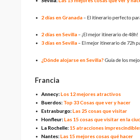
Sevilla:
Las 15 mejores cosas que ver y hac
2 días en Granada
– El itinerario perfecto par
2 días en Sevilla
– ¡El mejor itinerario de 48h!
3 días en Sevilla
– El mejor itinerario de 72h pa
¿Dónde alojarse en Sevilla?
Guía de los mejo
Francia
Annecy:
Los 12 mejores atractivos
Buerdos:
Top 33 Cosas que ver y hacer
Estrasburgo:
Las 25 cosas que visitar
Honfleur:
Las 15 cosas que visitar en la ci
La Rochelle:
15 atracciones imprescindible
Nantes:
Las 15 mejores cosas qué hacer