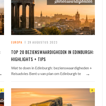
EUROPA
29 AUGUSTUS 2023
:
TOP 20 BEZIENSWAARDIGHEDEN IN EDINBURGH:
HIGHLIGHTS + TIPS
Wat te doen in Edinburgh: bezienswaardigheden +
→
→
Reisadvies Bent u van plan om Edinburgh te
0
0