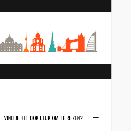
S
e
a
r
c
h
VIND JE HET OOK LEUK OM TE REIZEN?