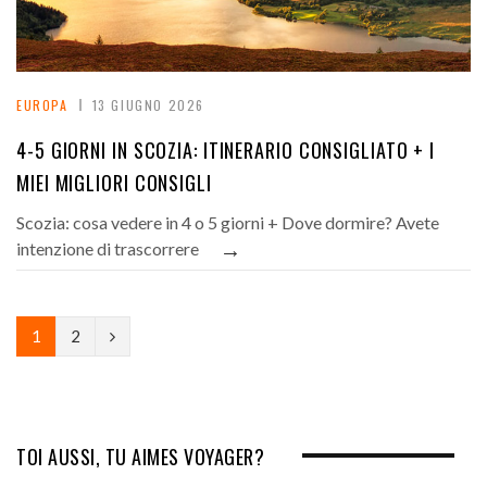
EUROPA
13 GIUGNO 2026
4-5 GIORNI IN SCOZIA: ITINERARIO CONSIGLIATO + I
MIEI MIGLIORI CONSIGLI
Scozia: cosa vedere in 4 o 5 giorni + Dove dormire? Avete
→
intenzione di trascorrere
N
1
2
e
x
t
TOI AUSSI, TU AIMES VOYAGER?