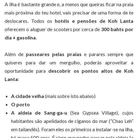
A ilha é bastante grande e, a menos que queiras ficar na praia
mais próxima do teu hotel, vais precisar de uma forma de te
deslocares. Todos os
hotéis e pensões de Koh Lanta
oferecem o aluguer de scooters por cerca de
300 bahts por
dia + gasolina
.
Além de
passeares pelas praias
e parares sempre que
quiseres para dar um mergulho, poderás aproveitar a
oportunidade para
descobrir os pontos altos de Koh
Lanta
:
A cidade velha
(mais sobre isto abaixo)
O porto
A aldeia de Sang-ga-u
(Sea Gypsea Village), cujos
habitantes são apelidados de ciganos do mar (“Chao Leh”
em tailandês). Foram eles os primeiros a instalar-se na ilha,
há quase 500 anos. É claro que podes passar pela aldeia (a