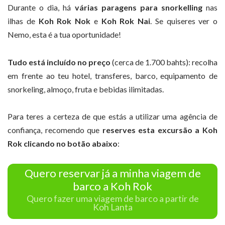
Durante o dia, há
várias paragens para snorkelling
nas
ilhas de
Koh Rok Nok
e
Koh Rok Nai
. Se quiseres ver o
Nemo, esta é a tua oportunidade!
Tudo está incluído no preço
(cerca de 1.700 bahts): recolha
em frente ao teu hotel, transferes, barco, equipamento de
snorkeling, almoço, fruta e bebidas ilimitadas.
Para teres a certeza de que estás a utilizar uma agência de
confiança, recomendo que
reserves esta excursão a Koh
Rok clicando no botão abaixo
:
Quero reservar já a minha viagem de
barco a Koh Rok
Quero fazer uma viagem de barco a partir de
Koh Lanta