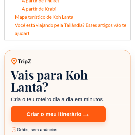
A partir de Phuket
A partir de Krabi
Mapa turístico de Koh Lanta
Você está viajando pela Tailândia? Esses artigos vão te
ajudar!
Vais para Koh
Planeador de viagens TripZ
Lanta?
Cria o teu roteiro dia a dia em minutos.
→
Criar o meu itinerário
Grátis, sem anúncios.