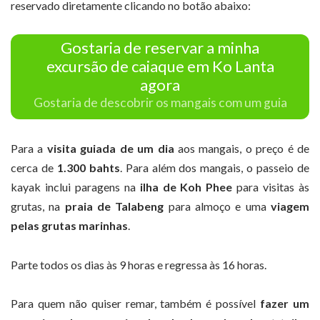
reservado diretamente clicando no botão abaixo:
Gostaria de reservar a minha
excursão de caiaque em Ko Lanta
agora
Gostaria de descobrir os mangais com um guia
Para a
visita guiada de um dia
aos mangais, o preço é de
cerca de
1.300 bahts
. Para além dos mangais, o passeio de
kayak inclui paragens na
ilha de Koh Phee
para visitas às
grutas, na
praia de Talabeng
para almoço e uma
viagem
pelas grutas marinhas
.
Parte todos os dias às 9 horas e regressa às 16 horas.
Para quem não quiser remar, também é possível
fazer um