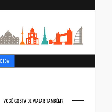
S
e
a
r
c
h
 DICA
VOCÊ GOSTA DE VIAJAR TAMBÉM?