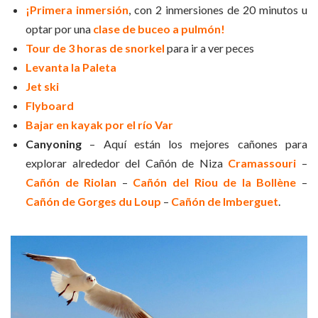
¡Primera inmersión
, con 2 inmersiones de 20 minutos u
optar por una
clase de buceo a pulmón!
Tour de 3 horas de snorkel
para ir a ver peces
Levanta la Paleta
Jet ski
Flyboard
Bajar en kayak por el río Var
Canyoning
– Aquí están los mejores cañones para
explorar alrededor del Cañón de Niza
Cramassouri
–
Cañón de Riolan
–
Cañón del Riou de la Bollène
–
Cañón de Gorges du Loup
–
Cañón de Imberguet
.