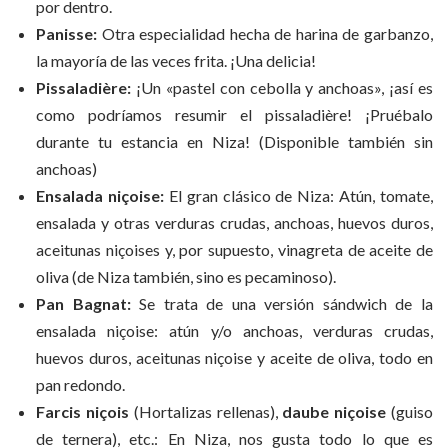
por dentro.
Panisse:
Otra especialidad hecha de harina de garbanzo,
la mayoría de las veces frita. ¡Una delicia!
Pissaladière:
¡Un «pastel con cebolla y anchoas», ¡así es
como podríamos resumir el pissaladière! ¡Pruébalo
durante tu estancia en Niza! (Disponible también sin
anchoas)
Ensalada niçoise:
El gran clásico de Niza: Atún, tomate,
ensalada y otras verduras crudas, anchoas, huevos duros,
aceitunas niçoises y, por supuesto, vinagreta de aceite de
oliva (de Niza también, sino es pecaminoso).
Pan Bagnat:
Se trata de una versión sándwich de la
ensalada niçoise: atún y/o anchoas, verduras crudas,
huevos duros, aceitunas niçoise y aceite de oliva, todo en
pan redondo.
Farcis niçois
(Hortalizas rellenas),
daube niçoise
(guiso
de ternera), etc.: En Niza, nos gusta todo lo que es