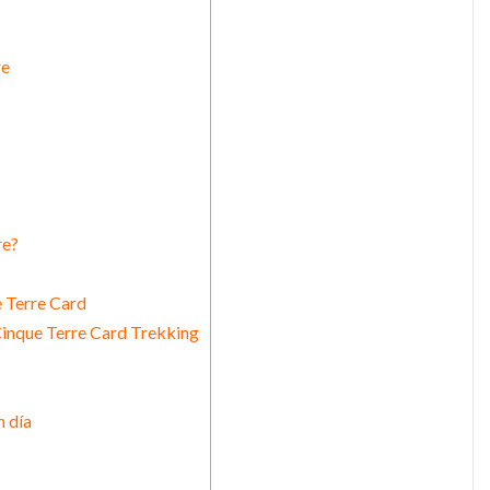
re
re?
e Terre Card
Cinque Terre Card Trekking
n día