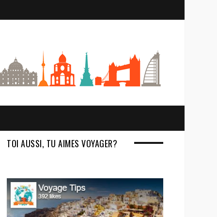
S
e
a
r
c
h
TOI AUSSI, TU AIMES VOYAGER?