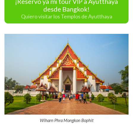
¡Reservo ya mi tour VIP a Ayutthaya
desde Bangkok!
Quiero visitar los Templos de Ayutthaya
Wiharn Phra Mongkon Bophit