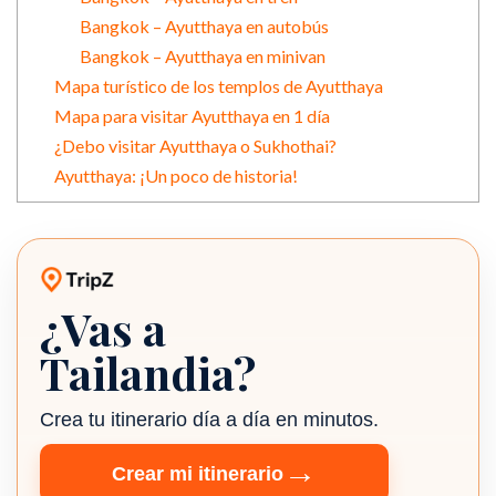
Bangkok – Ayutthaya en autobús
Bangkok – Ayutthaya en minivan
Mapa turístico de los templos de Ayutthaya
Mapa para visitar Ayutthaya en 1 día
¿Debo visitar Ayutthaya o Sukhothai?
Ayutthaya: ¡Un poco de historia!
¿Vas a
Planificador de viajes TripZ
Tailandia?
Crea tu itinerario día a día en minutos.
→
Crear mi itinerario