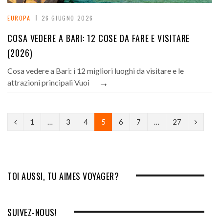
EUROPA
26 GIUGNO 2026
COSA VEDERE A BARI: 12 COSE DA FARE E VISITARE
(2026)
Cosa vedere a Bari: i 12 migliori luoghi da visitare e le
→
attrazioni principali Vuoi
P
N
1
…
3
4
5
6
7
…
27
r
e
e
x
v
t
TOI AUSSI, TU AIMES VOYAGER?
i
o
SUIVEZ-NOUS!