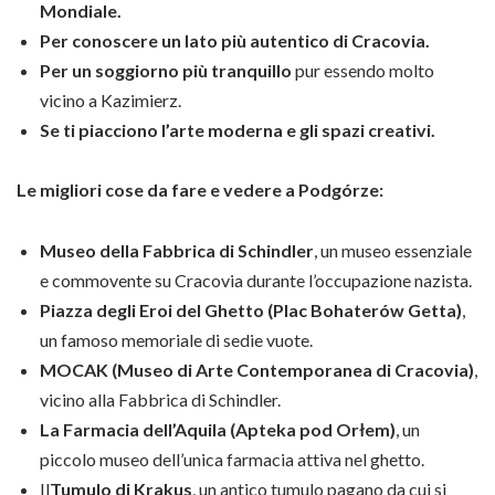
Mondiale.
Per conoscere un lato più autentico di Cracovia.
Per un soggiorno più tranquillo
pur essendo molto
vicino a Kazimierz.
Se ti piacciono l’arte moderna e gli spazi creativi.
Le migliori cose da fare e vedere a Podgórze:
Museo della Fabbrica di Schindler
, un museo essenziale
e commovente su Cracovia durante l’occupazione nazista.
Piazza degli Eroi del Ghetto (Plac Bohaterów Getta)
,
un famoso memoriale di sedie vuote.
MOCAK (Museo di Arte Contemporanea di Cracovia)
,
vicino alla Fabbrica di Schindler.
La Farmacia dell’Aquila (Apteka pod Orłem)
, un
piccolo museo dell’unica farmacia attiva nel ghetto.
Il
Tumulo di Krakus
, un antico tumulo pagano da cui si