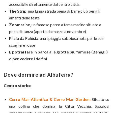
accessibile direttamente dal centro città.
The Strip
, una lunga strada piena di bar e club per gli
amanti delle feste.
Zoomarine
, un famoso parco a tema marino situato a
poca distanza (aperto da marzo a novembre)
Praia da Falésia
, una spiaggia sabbiosa nota per le sue
scogliere rosse
E potrai fare in barca alle grotte più famose (Benagil)
o per vedere i delfini
Dove dormire ad Albufeira?
Centro storico
Cerro Mar Atlantico & Cerro Mar Garden:
Situato su
una collina che domina la Città Vecchia. Spaziosi
appartamenti e camere con balcone a partire da 110€.