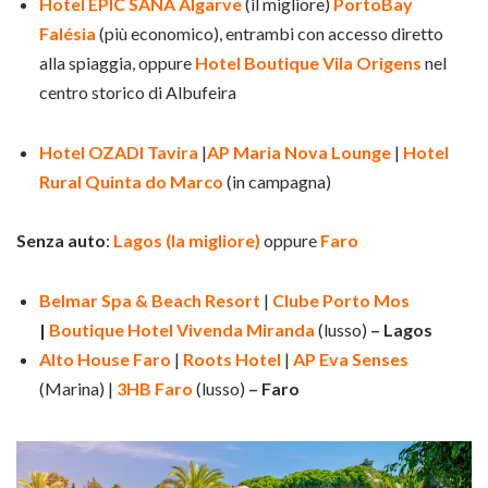
Hotel EPIC SANA Algarve
(il migliore)
PortoBay
Falésia
(più economico), entrambi con accesso diretto
alla spiaggia, oppure
Hotel Boutique Vila Origens
nel
centro storico di Albufeira
Hotel OZADI Tavira
|
AP Maria Nova Lounge
|
Hotel
Rural Quinta do Marco
(in campagna)
Senza auto
:
Lagos (la migliore)
oppure
Faro
Belmar Spa & Beach Resort
|
Clube Porto Mos
|
Boutique
Hotel Vivenda Miranda
(lusso)
– Lagos
Alto House Faro
|
Roots Hotel
|
AP Eva Senses
(Marina) |
3HB Faro
(lusso)
– Faro