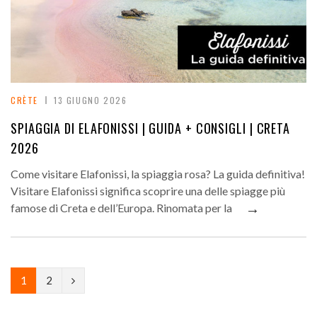
CRÈTE
13 GIUGNO 2026
SPIAGGIA DI ELAFONISSI | GUIDA + CONSIGLI | CRETA
2026
Come visitare Elafonissi, la spiaggia rosa? La guida definitiva!
Visitare Elafonissi significa scoprire una delle spiagge più
→
famose di Creta e dell’Europa. Rinomata per la
N
1
2
e