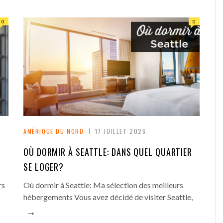
o
g
0
0
l
e
+
AMÉRIQUE DU NORD
17 JUILLET 2026
OÙ DORMIR À SEATTLE: DANS QUEL QUARTIER
SE LOGER?
rs
Où dormir à Seattle: Ma sélection des meilleurs
hébergements Vous avez décidé de visiter Seattle,
→