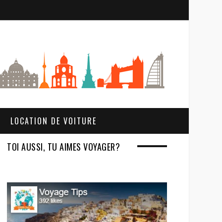
S
e
a
r
c
h
LOCATION DE VOITURE
TOI AUSSI, TU AIMES VOYAGER?