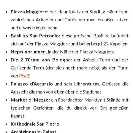
Piazza Maggiore:
der Hauptplatz der Stadt, gesäumt von
zahlreichen Arkaden und Cafés, wo man draußen sitzen
und etwas trinken kann
Basilika San Petronio:
diese gotische Basilika befindet
sich auf der Piazza Maggiore und beherbergt 22 Kapellen
Neptunbrunnen,
in der Nähe der Piazza Maggiore
Die 2 Türme von Bologna:
der Asinelli-Turm und der
Garisenda-Turm (der sich noch mehr neigt als der Turm
von
Pisa
!)
Palazzo d’Accursio
und sein
Uhrenturm.
Geniesse die
Aussicht die man von oben über die Stadt hat
Market di Mezzo:
ein überdachter Markt,mit Stände mit
typischen Gerichten, die du direkt vor Ort genießen
kannst
Kathedrale San Pietro
Archiginnasio-Palast