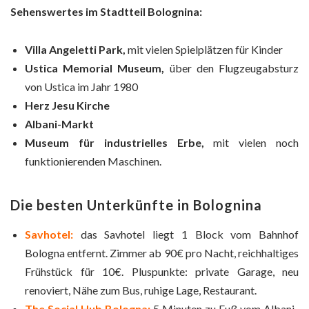
Sehenswertes im Stadtteil Bolognina:
Villa Angeletti Park,
mit vielen Spielplätzen für Kinder
Ustica Memorial Museum,
über den Flugzeugabsturz
von Ustica im Jahr 1980
Herz Jesu Kirche
Albani-Markt
Museum für industrielles Erbe,
mit vielen noch
funktionierenden Maschinen.
Die besten Unterkünfte in Bolognina
Savhotel:
das Savhotel liegt 1 Block vom Bahnhof
Bologna entfernt. Zimmer ab 90€ pro Nacht, reichhaltiges
Frühstück für 10€. Pluspunkte: private Garage, neu
renoviert, Nähe zum Bus, ruhige Lage, Restaurant.
The Social Hub Bologna:
5 Minuten zu Fuß vom Albani-