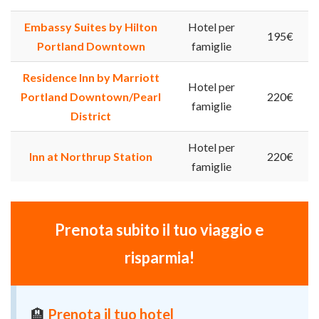
Embassy Suites by Hilton
Hotel per
195€
Portland Downtown
famiglie
Residence Inn by Marriott
Hotel per
Portland Downtown/Pearl
220€
famiglie
District
Hotel per
Inn at Northrup Station
220€
famiglie
Prenota subito il tuo viaggio e
risparmia!
🏨
Prenota il tuo hotel