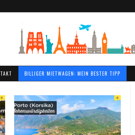
TAKT
BILLIGER MIETWAGEN: MEIN BESTER TIPP
0
0