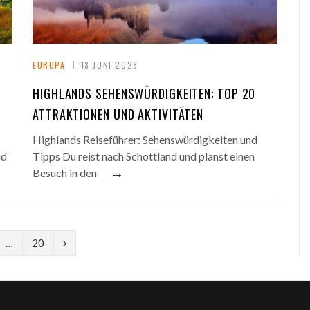
EUROPA
13 JUNI 2026
HIGHLANDS SEHENSWÜRDIGKEITEN: TOP 20
ATTRAKTIONEN UND AKTIVITÄTEN
Highlands Reiseführer: Sehenswürdigkeiten und
nd
Tipps Du reist nach Schottland und planst einen
→
Besuch in den
N
…
20
e
x