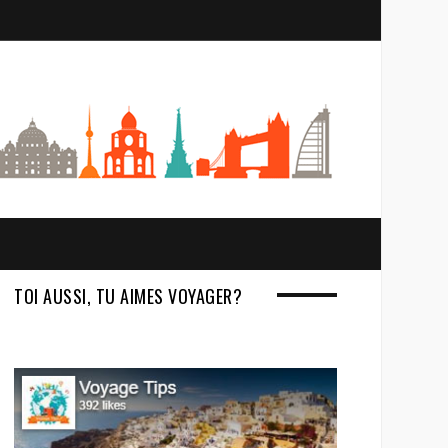
S
e
a
r
c
h
TOI AUSSI, TU AIMES VOYAGER?