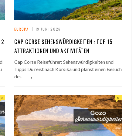
EUROPA
19 JUNI 2026
12
CAP CORSE SEHENSWÜRDIGKEITEN : TOP 15
ATTRAKTIONEN UND AKTIVITÄTEN
nd
Cap Corse Reiseführer: Sehenswürdigkeiten und
u
Tipps Du reist nach Korsika und planst einen Besuch
→
des
0
0