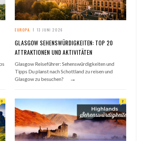
EUROPA
13 JUNI 2026
GLASGOW SEHENSWÜRDIGKEITEN: TOP 20
ATTRAKTIONEN UND AKTIVITÄTEN
ps
Glasgow Reiseführer: Sehenswürdigkeiten und
Tipps Du planst nach Schottland zu reisen und
→
Glasgow zu besuchen?
0
2