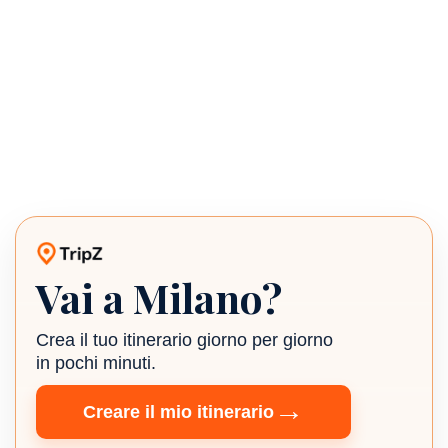
Vai a Milano?
Planner di viaggio TripZ
Crea il tuo itinerario giorno per giorno
in pochi minuti.
→
Creare il mio itinerario