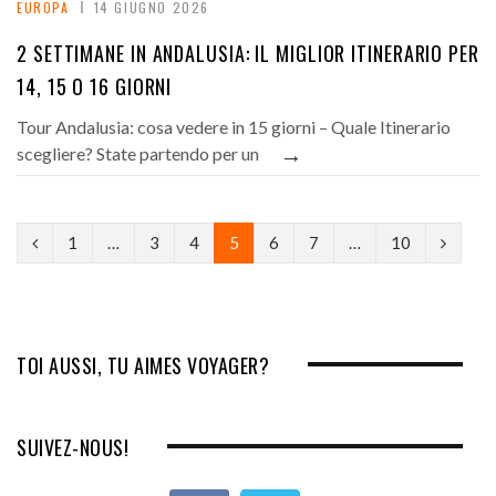
EUROPA
14 GIUGNO 2026
2 SETTIMANE IN ANDALUSIA: IL MIGLIOR ITINERARIO PER
14, 15 O 16 GIORNI
Tour Andalusia: cosa vedere in 15 giorni – Quale Itinerario
→
scegliere? State partendo per un
P
N
1
…
3
4
5
6
7
…
10
r
e
e
x
v
t
TOI AUSSI, TU AIMES VOYAGER?
i
o
SUIVEZ-NOUS!
u