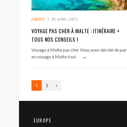
EUROPE
20 AVRIL 2023
VOYAGE PAS CHER À MALTE : ITINÉRAIRE +
TOUS NOS CONSEILS !
Voyage à Malte pas cher Vous avez décidé de part
→
en voyage à Malte tout
N
1
2
e
x
t
EUROPE