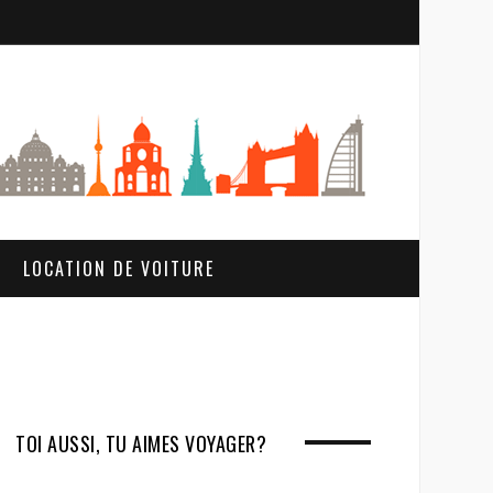
S
e
a
r
c
h
LOCATION DE VOITURE
TOI AUSSI, TU AIMES VOYAGER?