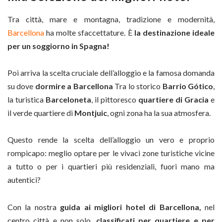
Tra città, mare e montagna, tradizione e modernità,
Barcellona
ha molte sfaccettature. È
la destinazione ideale
per un soggiorno in Spagna!
Poi arriva la scelta cruciale dell’alloggio e la famosa domanda
su dove
dormire a Barcellona
Tra lo storico
Barrio Gótico
,
la turistica
Barceloneta
, il pittoresco
quartiere di Gracia
e
il verde quartiere di
Montjuic
, ogni zona ha la sua atmosfera.
Questo rende la scelta dell’alloggio un vero e proprio
rompicapo: meglio optare per le vivaci zone turistiche vicine
a tutto o per i quartieri più residenziali, fuori mano ma
autentici?
Con la nostra
guida ai migliori hotel di Barcellona,
nel
centro città e non solo,
classificati per quartiere e per