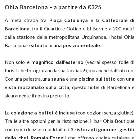
Ohla Barcelona – a partire da €325
A metà strada tra
Plaça Catalunya
e la
Cattedrale di
Barcellona
, tra il Quartiere Gotico e El Born e a 200 metri
dalla stazione della metropolitana Urquinanoa, l’hotel Ohla
Barcelona è
situato in una posizione ideale
.
Non solo è
magnifico dall’esterno
(vedrai spesso folle di
turisti che fotografano la sua facciata!), ma anche dall’interno.
Con una palestra, una
sauna
e una
piscina sul tetto
con
una
vista mozzafiato sulla città
, questo hotel di Barcellona è
sicuramente il nostro preferito.
La
colazione a buffet è inclusa
(con opzioni senza glutine).
Tra le altre opzioni per la ristorazione, il bar Ohla Boutique
con i suoi deliziosi cocktail o i
3 ristoranti gourmet gestiti
dallo chef Romain Fornell
che offrono cucina catalana e