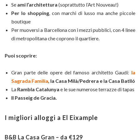
Se
ami l’architettura
(soprattutto l’Art Nouveau!)
Per lo shopping
, con marchi di lusso ma anche piccole
boutique
Per muoversi a Barcellona con i mezzi pubblici, con 4 linee
di metropolitana che coprono il quartiere.
Puoi scoprire:
Gran parte delle opere del famoso architetto Gaudí:
la
Sagrada Familia
, la Casa Milà/Pedrera e la Casa Batlló
La
Rambla Catalunya
e le sue numerose terrazze di tapas
Il Passeig de Gracia.
I migliori alloggi a El Eixample
B&B La Casa Gran – da €129