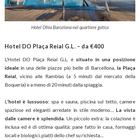
Hotel Ohla Barcelona nel quartiere gotico
Hotel DO Plaça Reial G.L. – da €400
L’Hotel DO Plaça Reial G.L. è
situato in una posizione
ideale
in una delle piazze più belle di Barcellona,
la Plaça
Reial
, vicino alle Ramblas (a 5 minuti dal mercato della
Boqueria) e a meno di 20 minuti dalla spiaggia.
L
‘hotel è lussuoso
: spa e sauna, piscina sul tetto, camere
spaziose ed eleganti arredate in stile moderno…
La vista
dalle camere è splendida
. Un piccolo extra: la colazione è
inclusa ed è di ottima qualità: pane fatto in casa, formaggi
locali e biologici, piatti dello chef su richiesta…