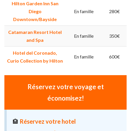
Hilton Garden Inn San
Diego
En famille
280€
Downtown/Bayside
Catamaran Resort Hotel
En famille
350€
and Spa
Hotel del Coronado,
En famille
600€
Curio Collection by Hilton
Réservez votre voyage et
économisez!
🏨
Réservez votre hotel