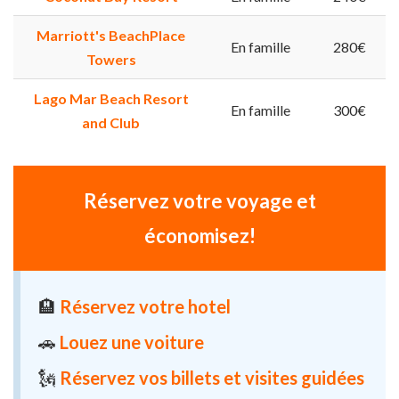
Marriott's BeachPlace
En famille
280€
Towers
Lago Mar Beach Resort
En famille
300€
and Club
Réservez votre voyage et
économisez!
🏨
Réservez votre hotel
🚗
Louez une voiture
🗽
Réservez vos billets et visites guidées