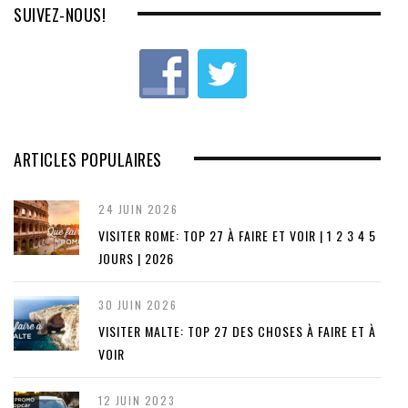
o
SUIVEZ-NOUS!
u
s
ARTICLES POPULAIRES
24 JUIN 2026
VISITER ROME: TOP 27 À FAIRE ET VOIR | 1 2 3 4 5
JOURS | 2026
30 JUIN 2026
VISITER MALTE: TOP 27 DES CHOSES À FAIRE ET À
VOIR
12 JUIN 2023