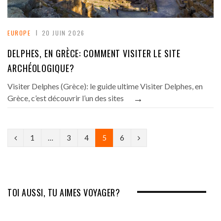
EUROPE
20 JUIN 2026
DELPHES, EN GRÈCE: COMMENT VISITER LE SITE
ARCHÉOLOGIQUE?
Visiter Delphes (Grèce): le guide ultime Visiter Delphes, en
→
Grèce, c’est découvrir l’un des sites
P
N
1
…
3
4
5
6
r
e
e
x
v
t
TOI AUSSI, TU AIMES VOYAGER?
i