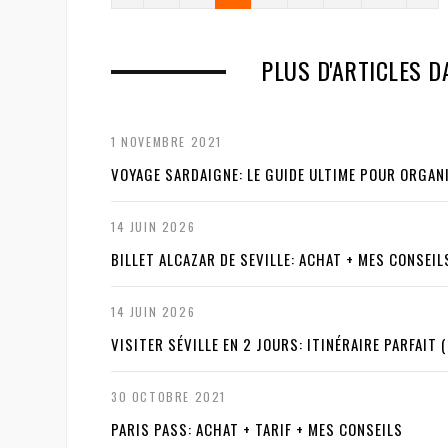
r
e
e
x
PLUS D'ARTICLES D
v
t
i
1 NOVEMBRE 2021
o
VOYAGE SARDAIGNE: LE GUIDE ULTIME POUR ORGAN
u
14 JUIN 2026
s
BILLET ALCAZAR DE SEVILLE: ACHAT + MES CONSEIL
14 JUIN 2026
VISITER SÉVILLE EN 2 JOURS: ITINÉRAIRE PARFAIT (
30 OCTOBRE 2021
PARIS PASS: ACHAT + TARIF + MES CONSEILS