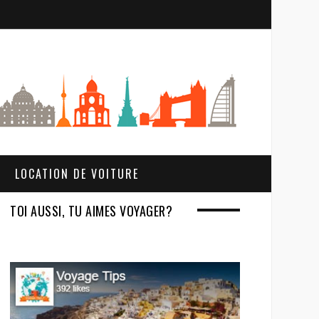
S
e
a
r
c
h
LOCATION DE VOITURE
TOI AUSSI, TU AIMES VOYAGER?